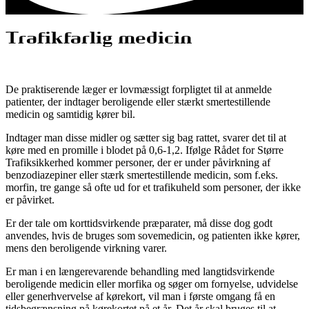
Trafikfarlig medicin
De praktiserende læger er lovmæssigt forpligtet til at anmelde
patienter, der indtager beroligende eller stærkt smertestillende
medicin og samtidig kører bil.
Indtager man disse midler og sætter sig bag rattet, svarer det til at
køre med en promille i blodet på 0,6-1,2. Ifølge Rådet for Større
Trafiksikkerhed kommer personer, der er under påvirkning af
benzodiazepiner eller stærk smertestillende medicin, som f.eks.
morfin, tre gange så ofte ud for et trafikuheld som personer, der ikke
er påvirket.
Er der tale om korttidsvirkende præparater, må disse dog godt
anvendes, hvis de bruges som sovemedicin, og patienten ikke kører,
mens den beroligende virkning varer.
Er man i en længerevarende behandling med langtidsvirkende
beroligende medicin eller morfika og søger om fornyelse, udvidelse
eller generhvervelse af kørekort, vil man i første omgang få en
tidsbegrænsning på kørekortet på et år. Det år skal bruges til at