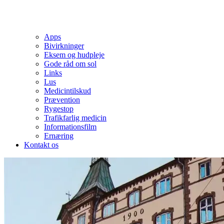
Apps
Bivirkninger
Eksem og hudpleje
Gode råd om sol
Links
Lus
Medicintilskud
Prævention
Rygestop
Trafikfarlig medicin
Informationsfilm
Ernæring
Kontakt os