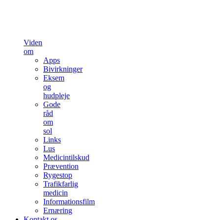
Viden
om
Apps
Bivirkninger
Eksem
og
hudpleje
Gode
råd
om
sol
Links
Lus
Medicintilskud
Prævention
Rygestop
Trafikfarlig
medicin
Informationsfilm
Ernæring
Kontakt os