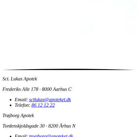
Sct. Lukas Apotek
Frederiks Alle 178 · 8000 Aarhus C
Email:
sctlukas@apoteket.dk
Telefon:
86 12 12 22
Trøjborg Apotek
Tordenskjoldsgade 30 · 8200 Århus N
Email:
troejborg@apoteket.dk