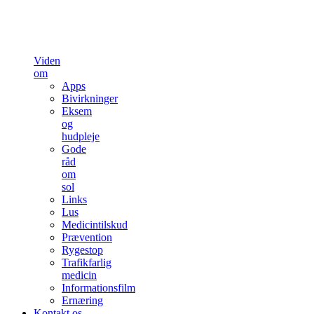
Viden
om
Apps
Bivirkninger
Eksem
og
hudpleje
Gode
råd
om
sol
Links
Lus
Medicintilskud
Prævention
Rygestop
Trafikfarlig
medicin
Informationsfilm
Ernæring
Kontakt os