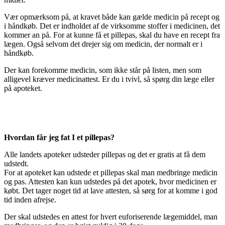
Vær opmærksom på, at kravet både kan gælde medicin på recept og
i håndkøb. Det er indholdet af de virksomme stoffer i medicinen, det
kommer an på. For at kunne få et pillepas, skal du have en recept fra
lægen. Også selvom det drejer sig om medicin, der normalt er i
håndkøb.
Der kan forekomme medicin, som ikke står på listen, men som
alligevel kræver medicinattest. Er du i tvivl, så spørg din læge eller
på apoteket.
Hvordan får jeg fat I et pillepas?
Alle landets apoteker udsteder pillepas og det er gratis at få dem
udstedt.
For at apoteket kan udstede et pillepas skal man medbringe medicin
og pas. Attesten kan kun udstedes på det apotek, hvor medicinen er
købt. Det tager noget tid at lave attesten, så sørg for at komme i god
tid inden afrejse.
Der skal udstedes en attest for hvert euforiserende lægemiddel, man