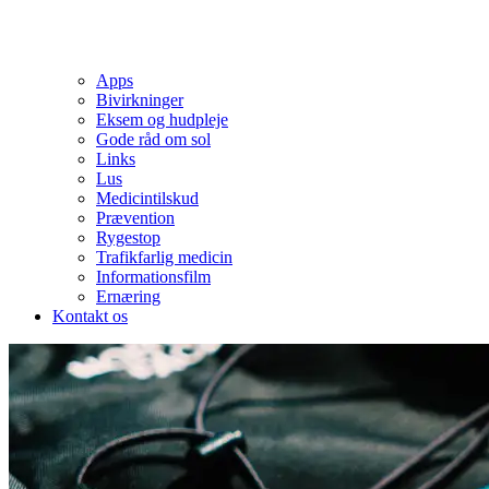
Apps
Bivirkninger
Eksem og hudpleje
Gode råd om sol
Links
Lus
Medicintilskud
Prævention
Rygestop
Trafikfarlig medicin
Informationsfilm
Ernæring
Kontakt os