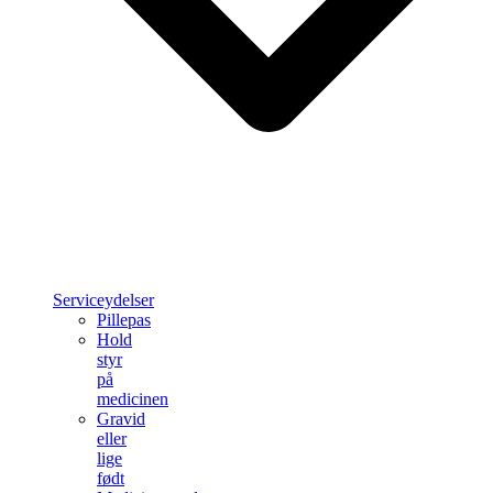
Serviceydelser
Pillepas
Hold
styr
på
medicinen
Gravid
eller
lige
født