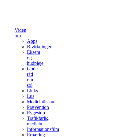
Viden
om
Apps
Bivirkninger
Eksem
og
hudpleje
Gode
råd
om
sol
Links
Lus
Medicintilskud
Prævention
Rygestop
Trafikfarlig
medicin
Informationsfilm
Ernæring