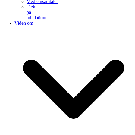
Medicinsamtaler
Tjek
på
inhalationen
Viden om