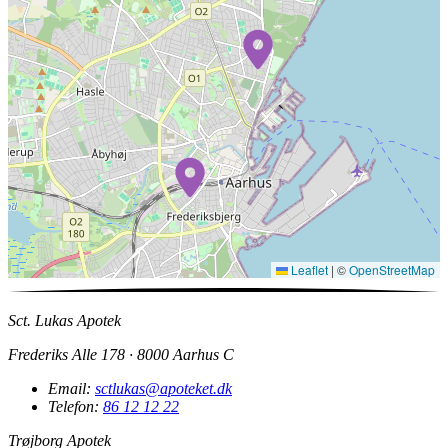
Leaflet
|
©
OpenStreetMap
Sct. Lukas Apotek
Frederiks Alle 178 · 8000 Aarhus C
Email:
sctlukas@apoteket.dk
Telefon:
86 12 12 22
Trøjborg Apotek