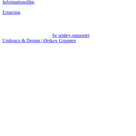
Informationsfilm
Ernæring
Se smiley-rapporter
Umbraco & Design | Ørskov Gruppen