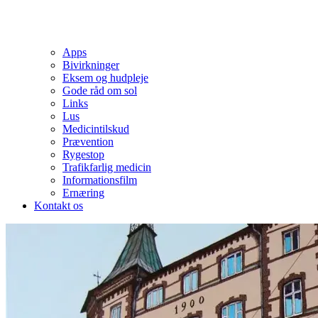
Apps
Bivirkninger
Eksem og hudpleje
Gode råd om sol
Links
Lus
Medicintilskud
Prævention
Rygestop
Trafikfarlig medicin
Informationsfilm
Ernæring
Kontakt os