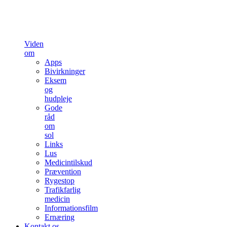
Viden
om
Apps
Bivirkninger
Eksem
og
hudpleje
Gode
råd
om
sol
Links
Lus
Medicintilskud
Prævention
Rygestop
Trafikfarlig
medicin
Informationsfilm
Ernæring
Kontakt os