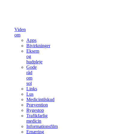
Viden
om
Apps
Bivirkninger
Eksem
og
hudpleje
Gode
råd
om
sol
Links
Lus
Medicintilskud
Prævention
Rygestop
Trafikfarlig
medicin
Informationsfilm
Ernæring