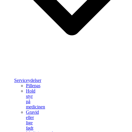
Serviceydelser
Pillepas
Hold
styr
på
medicinen
Gravid
eller
lige
født