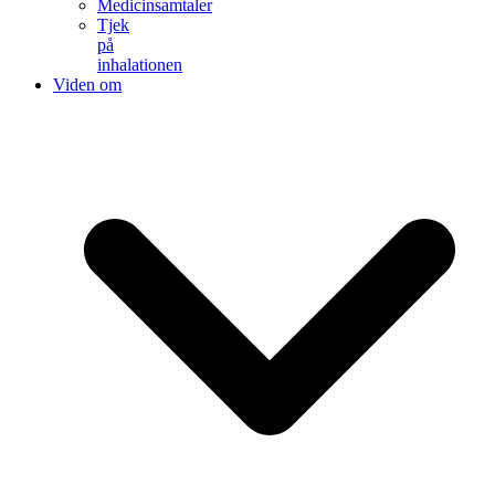
Medicinsamtaler
Tjek
på
inhalationen
Viden om